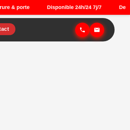
& porte
Disponible 24h/24 7j/7
Devis grat
tact