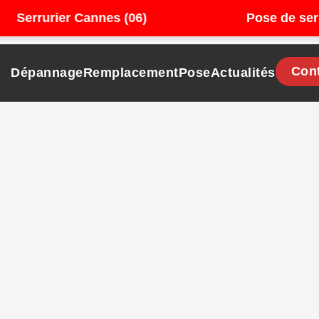
rrurier Cannes (06)
Pose de serrure 
Con
Dépannage
Remplacement
Pose
Actualités