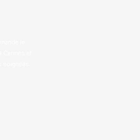
demande le
 à Cannes et
ns soignées.