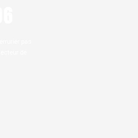
06
errurier pas
secteur de