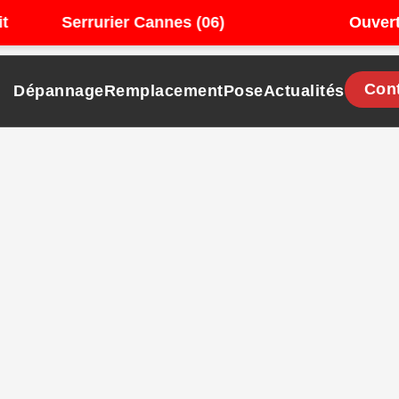
Serrurier Cannes (06)
Ouverture p
Con
Dépannage
Remplacement
Pose
Actualités