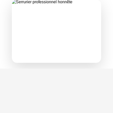
Elégance serrurier, artisan professionnel, dont
le siège social se trouve à Cannes, connait
tous les types de serrures et leur talon
d'Achille. Sans employer de solution
destructive qui vous coûterait trop cher et