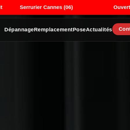
 Cannes (06)
Ouverture porte claqué
Con
Dépannage
Remplacement
Pose
Actualités